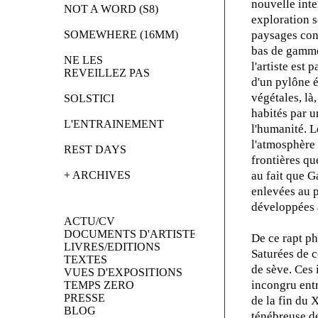
nouvelle inte
NOT A WORD (S8)
exploration s
SOMEWHERE (16MM)
paysages cons
bas de gamme 
NE LES 
l'artiste est 
REVEILLEZ PAS
d'un pylône é
végétales, là
SOLSTICI
habités par u
L'ENTRAINEMENT
l'humanité. L
l'atmosphère 
REST DAYS
frontières qu
+ ARCHIVES
au fait que G
enlevées au 
développées 
ACTU/CV
DOCUMENTS D'ARTISTES
De ce rapt ph
LIVRES/EDITIONS
Saturées de c
TEXTES
de sève. Ces
VUES D'EXPOSITIONS
incongru entr
TEMPS ZERO
PRESSE
de la fin du 
BLOG
ténébreuse de