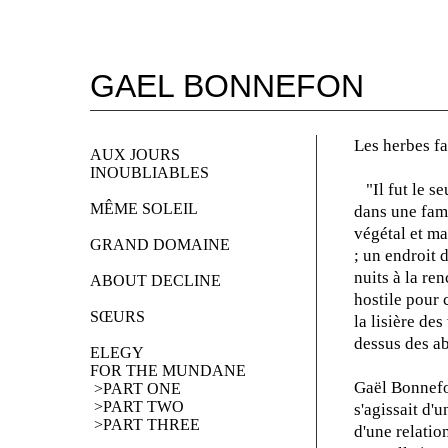
GAEL BONNEFON
Les herbes f
AUX JOURS
INOUBLIABLES
"Il fut le seu
MÊME SOLEIL
dans une fami
végétal et m
GRAND DOMAINE
; un endroit 
nuits à la re
ABOUT DECLINE
hostile pour 
SŒURS
la lisière de
dessus des a
ELEGY 
FOR THE MUNDANE
Gaël Bonnefon
 >PART ONE
 >PART TWO
s'agissait d'
 >PART THREE
d'une relatio