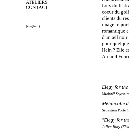
ATELIERS
Lors du festi
CONTACT
coeur du golf
clients du re
image importé
(english)
romantique et
d'un œil noir 
pour quelque 
Hein ? Elle e
Arnaud Fourr
Elegy for th
Michaël Soyez (t
Mélancolie d
Sébastien Porte 
"Elegy for t
Julien Hory (Fis