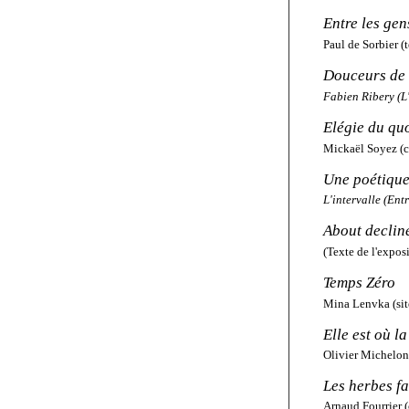
Entre les gen
Paul de Sorbier (
Douceurs de l
Fabien Ribery (L'
Elégie du qu
Mickaël Soyez (c
Une poétique
L'intervalle (Ent
About declin
(Texte de l'expos
Temps Zéro
Mina Lenvka (sit
Elle est où l
Olivier Michelon
Les herbes f
Arnaud Fourrier
(