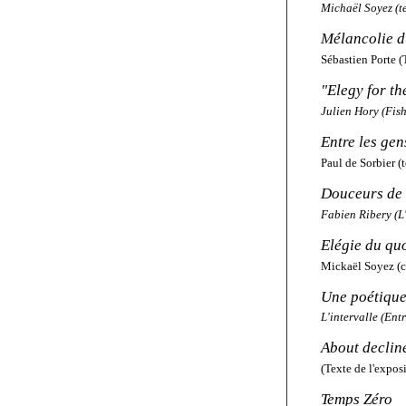
Michaël Soyez (t
Mélancolie d
Sébastien Porte 
"Elegy for t
Julien Hory (Fis
Entre les gen
Paul de Sorbier (
Douceurs de l
Fabien Ribery (L'
Elégie du qu
Mickaël Soyez (c
Une poétique
L'intervalle (Ent
About declin
(Texte de l'expos
Temps Zéro