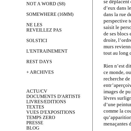
se déplacent 
NOT A WORD (S8)
d’eux dans le
SOMEWHERE (16MM)
dans la rue d
perspective t
NE LES 
saisit le per
REVEILLEZ PAS
de ses blocs 
droite, l’ordr
SOLSTICI
murs revienne
L'ENTRAINEMENT
tout au long 
REST DAYS
Rien n’est di
+ ARCHIVES
ce monde, ou 
recherche de
entr’aperçoive
ACTU/CV
images de pub
DOCUMENTS D'ARTISTES
lèvres surlig
LIVRES/EDITIONS
d’une peintur
TEXTES
comme la coul
VUES D'EXPOSITIONS
qu’apparition
TEMPS ZERO
PRESSE
menaçantes d’
BLOG