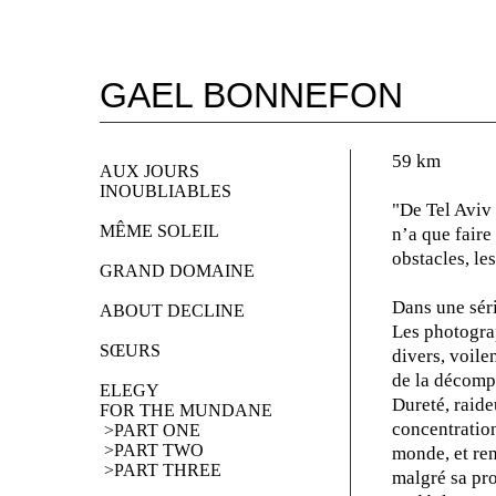
GAEL BONNEFON
59 km
AUX JOURS
INOUBLIABLES
"De Tel Aviv 
MÊME SOLEIL
n’a que fair
obstacles, le
GRAND DOMAINE
Dans une sér
ABOUT DECLINE
Les photogra
SŒURS
divers, voile
de la décompo
ELEGY 
Dureté, raide
FOR THE MUNDANE
concentration
 >PART ONE
 >PART TWO
monde, et re
 >PART THREE
malgré sa pro