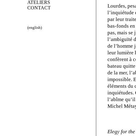
ATELIERS
Lourdes, pes
CONTACT
l’inquiétude 
par leur trai
bas-fonds en 
(english)
pas, mais se 
l’ambiguïté 
de l’homme j
leur lumière 
confèrent à c
bateau quitte
de la mer, l’a
impossible. E
éléments du c
inquiétudes. C
l’abîme qu’i
Michel Méta
Elegy for th