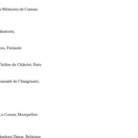
Les Mémoires de Cransac
battoirs, 
pio, Finlande
héâtre du Châtelet, Paris
bassade de l’Imaginaire, 
 Le Corum, Montpellier
Charleroi Danse, Belgique