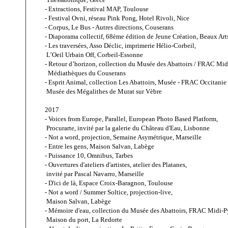
- Extractions, Festival MAP, Toulouse
- Festival Ovni, réseau Pink Pong, Hotel Rivoli, Nice
- Corpus, Le Bus - Autres directions, Couserans
- Diaporama collectif, 68ème édition de Jeune Création, Beaux Arts
- Les traversées, Asso Déclic, imprimerie Hélio-Corbeil, 
 L’Oeil Urbain Off, Corbeil-Essonne
- Retour d’horizon, collection du Musée des Abattoirs / FRAC Mid
  Médiathèques du Couserans
- Esprit Animal, collection Les Abattoirs, Musée - FRAC Occitanie
 Musée des Mégalithes de Murat sur Vèbre
2017
- Voices from Europe, Parallel, European Photo Based Platform, 
 Procurarte, invité par la galerie du Château d'Eau, Lisbonne
- Not a word, projection, Semaine Asymétrique, Marseille
- Entre les gens, Maison Salvan, Labège
- Puissance 10, Omnibus, Tarbes
- Ouvertures d'ateliers d'artistes, atelier des Platanes,
 invité par Pascal Navarro, Marseille
- D'ici de là, Espace Croix-Baragnon, Toulouse
- Not a word / Summer Soltice, projection-live,
 Maison Salvan, Labège
- Mémoire d'eau, 
collection du Musée des Abattoirs, FRAC Midi-P
 Maison du port, La Redorte