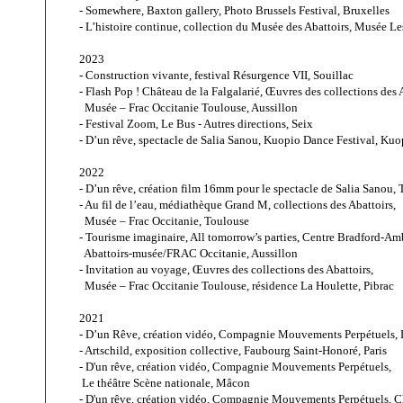
- Somewhere, Baxton gallery, Photo Brussels Festival, Bruxelles
- L’histoire continue, collection du Musée des Abattoirs, Musée 
2023
- Construction vivante, festival Résurgence VII, Souillac
- Flash Pop ! Château de la Falgalarié, Œuvres des collections des A
  Musée – Frac Occitanie Toulouse, Aussillon
- Festival Zoom, Le Bus - Autres directions, Seix
- D’un rêve, spectacle de Salia Sanou, Kuopio Dance Festival, Kuo
2022
- D’un rêve, création film 16mm pour le spectacle de Salia Sanou, T
- Au fil de l’eau, médiathèque Grand M, collections des Abattoirs, 
  Musée – Frac Occitanie, Toulouse
- Tourisme imaginaire, All tomorrow’s parties, Centre Bradford-Am
  Abattoirs-musée/FRAC Occitanie, Aussillon
- Invitation au voyage, Œuvres des collections des Abattoirs, 
  Musée – Frac Occitanie Toulouse, résidence La Houlette, Pibrac
2021
- D’un Rêve, création vidéo, 
Compagnie Mouvements Perpétuels
,
- 
Artschild
, exposition collective, 
Faubourg Saint-Honoré
, Paris
- D'un rêve, création vidéo, 
Compagnie Mouvements Perpétuels
, 
 Le théâtre Scène nationale, Mâcon
- D'un rêve, création vidéo, 
Compagnie Mouvements Perpétuels
, 