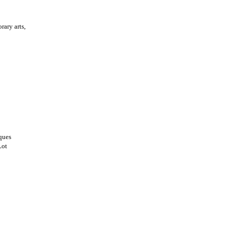
ary arts,
rques
Lot