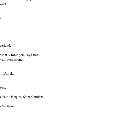
Arize
,
,
berland,
rlicht, Groningen, Pays-Bas
ival International
ctif Aspëk,
oirs,
lle Saint-Jacques, Saint-Gaudens
 Abattoirs,