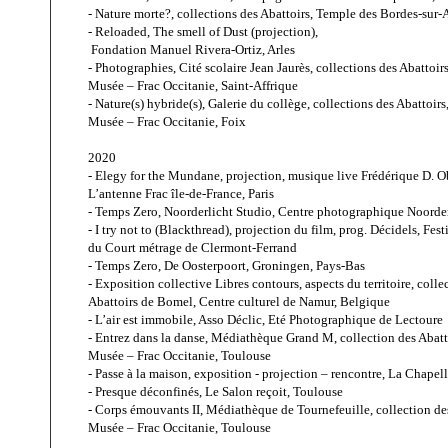
- Nature morte?
, collections des Abattoirs, Temple des Bordes-sur-
- Reloaded, The smell of Dust (projection), 
 Fondation Manuel Rivera-Ortiz, Arles
- Photographies, Cité scolaire Jean Jaurès, collections des Abattoirs
Musée – Frac Occitanie, Saint-Affrique
- Nature(s) hybride(s), Galerie du collège, collections des Abattoirs
Musée – Frac Occitanie, Foix
2020
- Elegy for the Mundane, projection, musique live Frédérique D. O
L’antenne Frac île-de-France, Paris
- Temps Zero, Noorderlicht Studio, Centre photographique Noorde
- I try not to (Blackthread), projection du film, prog. Décidels, Fest
du Court métrage de Clermont-Ferrand
- Temps Zero, De Oosterpoort, Groningen, Pays-Bas
- Exposition collective Libres contours, aspects du territoire, colle
Abattoirs de Bomel, Centre culturel de Namur, Belgique
- L’air est immobile, Asso Déclic, Eté Photographique de Lectoure
- Entrez dans la danse, Médiathèque Grand M, collection des Abatt
Musée – Frac Occitanie, Toulouse
- Passe à la maison, exposition - projection – rencontre, La Chape
- Presque déconfinés, Le Salon reçoit, Toulouse
- Corps émouvants II, Médiathèque de Tournefeuille, collection des
Musée – Frac Occitanie, Toulouse