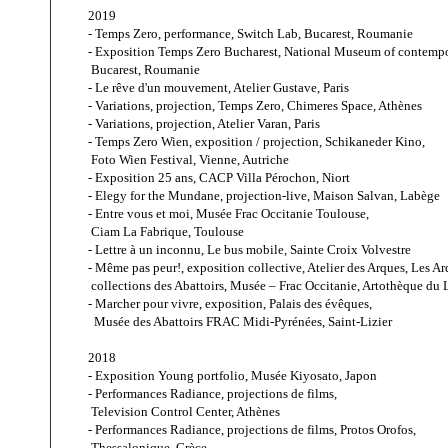
2019
- Temps Zero, performance, Switch Lab, Bucarest, Roumanie
- Exposition Temps Zero Bucharest, National Museum of contempor
 Bucarest, Roumanie
- Le rêve d'un mouvement, Atelier Gustave, Paris
- Variations, projection, Temps Zero, Chimeres Space, Athènes
- Variations, projection, Atelier Varan, Paris
- Temps Zero Wien, exposition / projection, Schikaneder Kino,
 Foto Wien Festival, Vienne, Autriche
- Exposition 25 ans, CACP Villa Pérochon, Niort
- Elegy for the Mundane, projection-live, Maison Salvan, Labège
- Entre vous et moi, Musée Frac Occitanie Toulouse, 
 Ciam La Fabrique, Toulouse
- Lettre à un inconnu, Le bus mobile, Sainte Croix Volvestre
- Même pas peur!, exposition collective, Atelier des Arques, Les A
 collections des Abattoirs, Musée – Frac Occitanie, Artothèque du 
- Marcher pour vivre, exposition, Palais des évêques,
  Musée des Abattoirs FRAC Midi-Pyrénées, Saint-Lizier
2018 
- Exposition Young portfolio, Musée Kiyosato, Japon
- Performances Radiance, projections de films, 
 Television Control Center, Athènes
- Performances Radiance, projections de films, Protos Orofos, 
 Thessalonique, Grèce