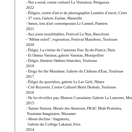
- Not a word, centre culturel La Visitation, Périgueux
2022
- Élégies, centre d'art et de photographie Lumière d’encre, Céret
- 37 vues, Galerie Zoème, Marseille
- Sœurs, lieu d'art contemporain Le Carmel, Pamiers
2021
- Aux jours inoubliables, Festival La Nuu, Barcelone
- "Même soleil", exposition, Festival Manifesto, Toulouse
2020
- Élégie, La vitrine de l’antenne Frac île-de-France, Paris
- Et Omnia Vasistas, galerie Vasistas, Montpellier
- Elégie, librairie Ombres blanches, Toulouse
2019
- Elegy for the Mundane, Galerie du Château d'Eau, Toulouse
2017
- Élégie du quotidien, 
galerie Le Lac Gelé, Nîmes
- Cité Reynerie, Centre Culturel Henri Desbals, Toulouse
2016
- Ne les réveillez pas, Maison Consulaire, Galerie La Lanterne, M
2015
- Tanner Station, Musée des Abattoirs, FRAC Midi-Pyrénées,
 Tourisme Imaginaire, Mazamet
- About decline / fragments,
  Galerie du Collège Lakanal, Foix
2014