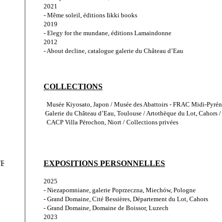
2021
- Même soleil, éditions Iikki books
2019
- Elegy for the mundane, éditions Lamaindonne
2012
- About decline, catalogue galerie du Château d’Eau
COLLECTIONS
  Musée Kiyosato, Japon / Musée des Abattoirs - FRAC Midi-Pyréné
 Galerie du Château d’Eau, Toulouse / Artothèque du Lot, Cahors / 
  CACP Villa Pérochon, Niort / Collections privées
TES
EXPOSITIONS PERSONNELLES
2025
- Niezapomniane, galerie Poprzeczna, Miechów, Pologne
- Grand Domaine, Cité Bessières, Département du Lot, Cahors
- Grand Domaine, Domaine de Boissor, Luzech
2023