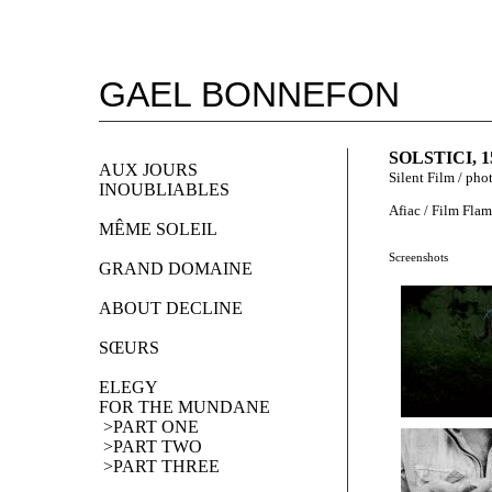
GAEL BONNEFON
SOLSTICI, 1
AUX JOURS 
Silent Film / ph
INOUBLIABLES
Afiac / Film Fla
MÊME SOLEIL
Screenshots
GRAND DOMAINE
ABOUT DECLINE
SŒURS
ELEGY 
FOR THE MUNDANE
 >PART ONE
 >PART TWO
 >PART THREE